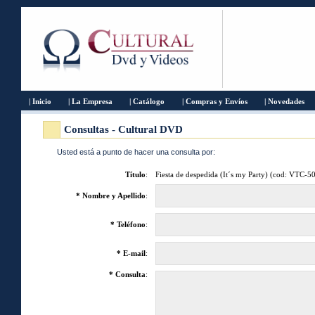
| Inicio
| La Empresa
| Catálogo
| Compras y Envíos
| Novedades
Consultas - Cultural DVD
Usted está a punto de hacer una consulta por:
Título
:
Fiesta de despedida (It´s my Party) (cod: VTC-5
* Nombre y Apellido
:
* Teléfono
:
* E-mail
:
* Consulta
: